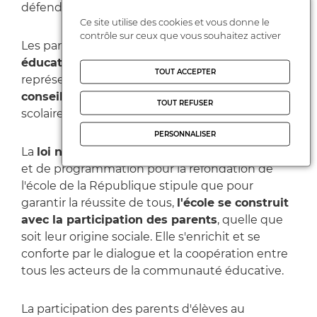
défend l'école
publique, laïque et gratuite.
Ce site utilise des cookies et vous donne le
contrôle sur ceux que vous souhaitez activer
Les parents sont
membres de la communauté
éducative.
Les parents participent, par leur
TOUT ACCEPTER
représentants, aux
conseils d'école
,aux
conseils d'administration
des établissements
TOUT REFUSER
scolaires et aux
conseils de classe
.
PERSONNALISER
La
loi n°2013-595 du 8 juillet 2013
d'orientation
et de programmation pour la refondation de
l'école de la République stipule que pour
garantir la réussite de tous,
l'école se construit
avec la participation des parents
, quelle que
soit leur origine sociale. Elle s'enrichit et se
conforte par le dialogue et la coopération entre
tous les acteurs de la communauté éducative.
La participation des parents d'élèves au