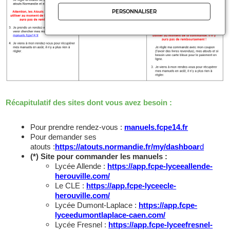
PERSONNALISER
Récapitulatif des sites dont vous avez besoin :
Pour prendre rendez-vous :
manuels.fcpe14.fr
Pour demander ses
atouts :
https://atouts.normandie.fr/my/dashboar
d
(*) Site pour commander les manuels :
Lycée Allende :
https://app.fcpe-lyceeallende-
herouville.com/
Le CLE :
https://app.fcpe-lyceecle-
herouville.com/
Lycée Dumont-Laplace :
https://app.fcpe-
lyceedumontlaplace-caen.com/
Lycée Fresnel :
https://app.fcpe-lyceefresnel-