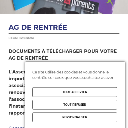
AG DE RENTRÉE
Mis à jour le 20 août 2025
DOCUMENTS À TÉLÉCHARGER POUR VOTRE
AG DE RENTRÉE
L'Assemblée générale est un moment
Ce site utilise des cookies et vous donne le
contrôle sur ceux que vous souhaitez activer
important pour le dynamisme de votre
association/conseil local, elle permet de
renouveler les membres du CA de
TOUT ACCEPTER
l'association ainsi que le bureau, c'est aussi
TOUT REFUSER
l'instance statutaire qui présente et vote le
rapport d'activité et financier.
PERSONNALISER