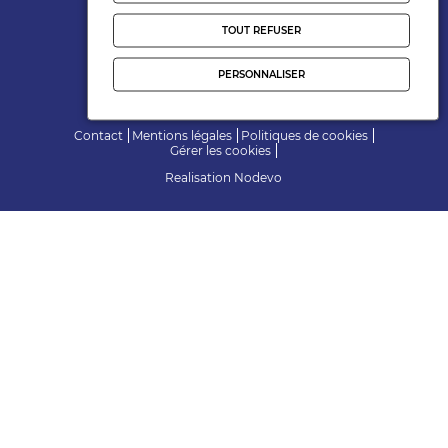
Suivez-nous
TOUT REFUSER
PERSONNALISER
Contact
Mentions légales
Politiques de cookies
Gérer les cookies
Realisation
Nodevo