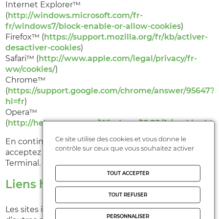
Internet Explorer™
(
http://windows.microsoft.com/fr-
fr/windows7/block-enable-or-allow-cookies
)
Firefox™ (
https://support.mozilla.org/fr/kb/activer-
desactiver-cookies
)
Safari™ (
http://www.apple.com/legal/privacy/fr-
ww/cookies/
)
Chrome™
(
https://support.google.com/chrome/answer/95647?
hl=fr
)
Opera™
(
http://help.opera.com/Windows/10.20/fr/cookies.ht
Ce site utilise des cookies et vous donne le
En continuant votre navigation sur notre Site, vous
contrôle sur ceux que vous souhaitez activer
acceptez la mise en place de Cookies sur votre
Terminal.
TOUT ACCEPTER
Liens hypertextes
TOUT REFUSER
Les sites internet peuvent offrir des liens vers
PERSONNALISER