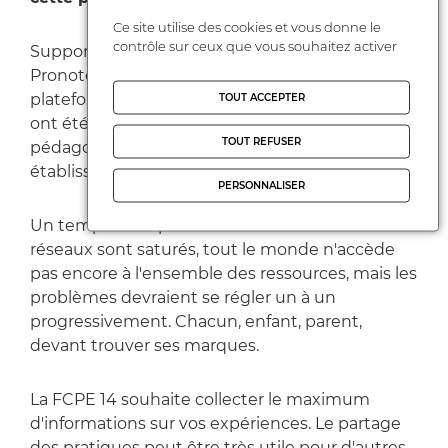
Ce site utilise des cookies et vous donne le
contrôle sur ceux que vous souhaitez activer
Supports de cours et exercices via l'ENT,
Pronote ou distribués par l'établissement,
plateforme pédagogique gratuite... des outils
TOUT ACCEPTER
ont été mis en place pour faciliter la continuité
TOUT REFUSER
pédagogique, suite à la fermeture de tous les
établissements scolaires.
PERSONNALISER
Un temps d'adaptation est nécessaire. Les
réseaux sont saturés, tout le monde n'accède
pas encore à l'ensemble des ressources, mais les
problèmes devraient se régler un à un
progressivement. Chacun, enfant, parent,
devant trouver ses marques.
La FCPE 14 souhaite collecter le maximum
d'informations sur vos expériences. Le partage
des pratiques peut être très utile pour d'autres