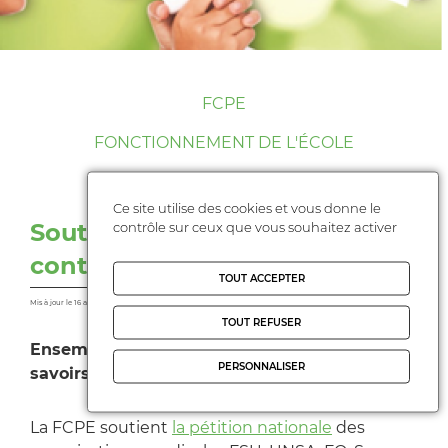
FCPE
FONCTIONNEMENT DE L'ÉCOLE
POLITIQUES ÉDUCATIVES
Ce site utilise des cookies et vous donne le
Soutien à la pétition nationale
contrôle sur ceux que vous souhaitez activer
contre le "choc des savoirs"
TOUT ACCEPTER
Mis à jour le 16 avril 2024
TOUT REFUSER
Ensemble nous disons « NON » au « choc des
PERSONNALISER
savoirs »
La FCPE soutient
la pétition nationale
des