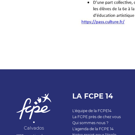
LA FCPE 14
L'équipe de la FCPE14
La FCPE près de chez vous
Qui sommes nous ?
Calvados
L'agenda de la FCPE 14
Notre projet pour l'école