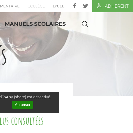
ADHÉRENT
ÉMENTAIRE
COLLÈGE
LYCÉE
MANUELS SCOLAIRES
és
ToAny (share) est désactivé.
Autoriser
plus consultées