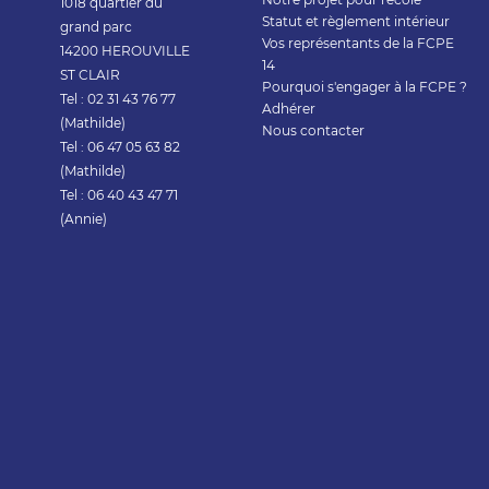
1018 quartier du
Statut et règlement intérieur
grand parc
Vos représentants de la FCPE
14200 HEROUVILLE
14
ST CLAIR
Pourquoi s'engager à la FCPE ?
Tel : 02 31 43 76 77
Adhérer
(Mathilde)
Nous contacter
Tel : 06 47 05 63 82
(Mathilde)
Tel : 06 40 43 47 71
(Annie)