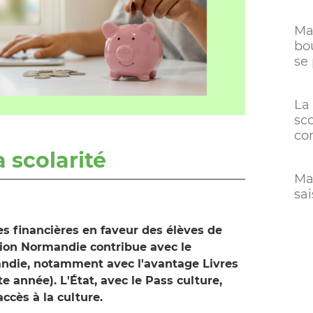
Man
bo
se
La
sco
co
a scolarité
Ma
sa
des financières en faveur des élèves de
gion Normandie contribue avec le
andie, notamment avec l'avantage Livres
te année). L'État, avec le Pass culture,
'accès à la culture.