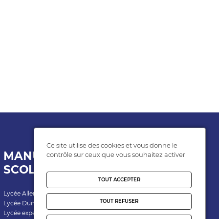
Ce site utilise des cookies et vous donne le
MANUELS
Espace
contrôle sur ceux que vous souhaitez activer
SCOLAIRES
Personnel
TOUT ACCEPTER
Lycée Allende
Adhérent
TOUT REFUSER
Lycée Dumont d'Urville
Lycée expérimental Hérouville