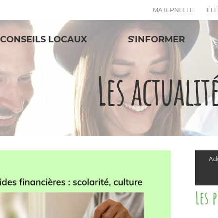
MATERNELLE
ÉL
CONSEILS LOCAUX
S'INFORMER
Les actualit
Add
Les 