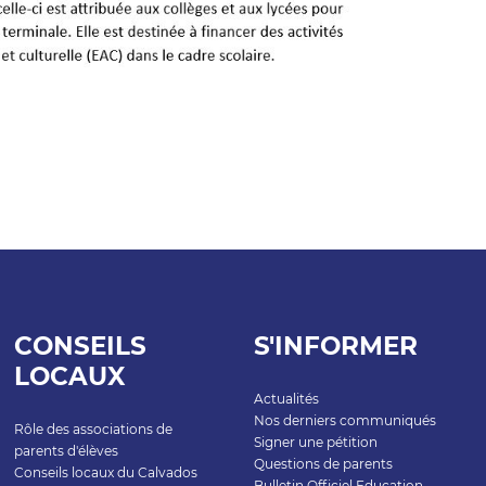
CONSEILS
S'INFORMER
LOCAUX
Actualités
Nos derniers communiqués
Rôle des associations de
Signer une pétition
parents d'élèves
Questions de parents
Conseils locaux du Calvados
Bulletin Officiel Education