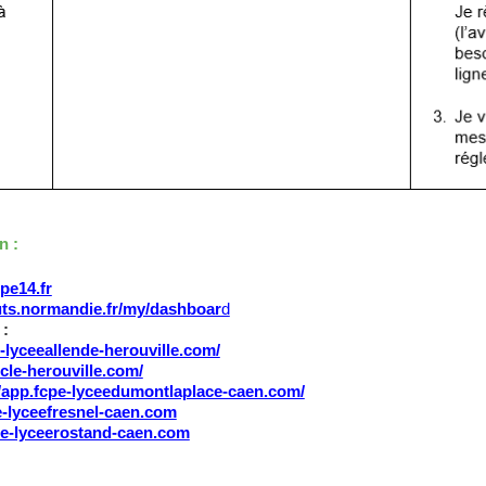
n :
pe14.fr
outs.normandie.fr/my/dashboar
d
 :
e-lyceeallende-herouville.com/
ecle-herouville.com/
//app.fcpe-lyceedumontlaplace-caen.com/
e-lyceefresnel-caen.com
cpe-lyceerostand-caen.com