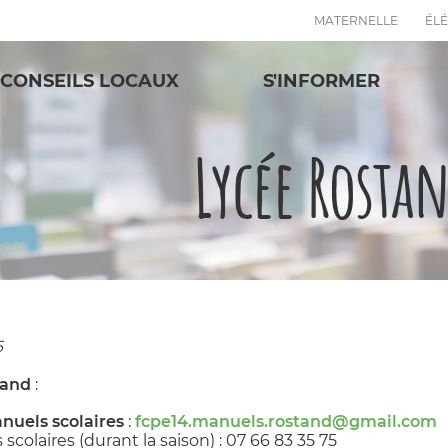
MATERNELLE
ÉL
CONSEILS LOCAUX
S'INFORMER
Lycée Rosta
6
tand
:
nuels scolaires
:
fcpe14.manuels.rostand@gmail.com
olaires (durant la saison) : 07 66 83 35 75