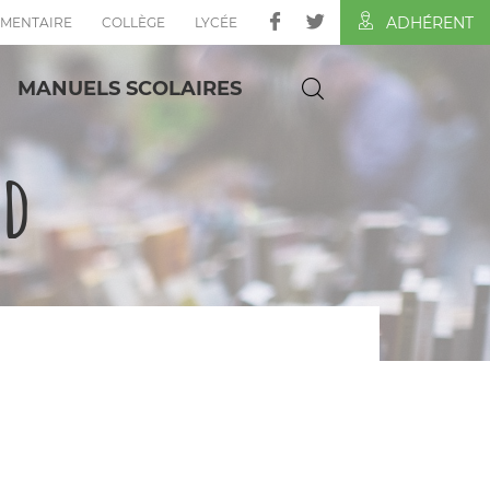
ADHÉRENT
ÉMENTAIRE
COLLÈGE
LYCÉE
MANUELS SCOLAIRES
nd