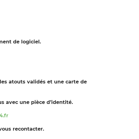
ent de logiciel.
s atouts validés et une carte de
s avec une pièce d’identité.
4.fr
vous recontacter.