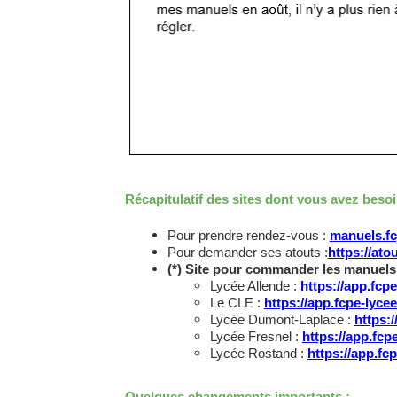
Récapitulatif des sites dont vous avez besoi
Pour prendre rendez-vous :
manuels.fc
Pour demander ses atouts :
https://at
(*) Site pour commander les manuels
Lycée Allende :
https://app.fcp
Le CLE :
https://app.fcpe-lyce
Lycée Dumont-Laplace :
https:
Lycée Fresnel :
https://app.fcp
Lycée Rostand :
https://app.f
Quelques changements importants :