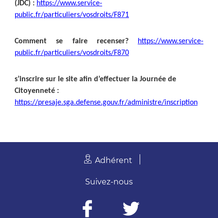
(JDC) :
https://www.service-
public.fr/particuliers/vosdroits/F871
Comment se faire recenser?
https://www.service-
public.fr/particuliers/vosdroits/F870
s’inscrire sur le site afin d’effectuer la Journée de
Citoyenneté :
https://presaje.sga.defense.gouv.fr/administre/inscription
Adhérent
Suivez-nous