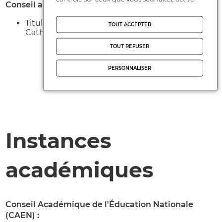
Conseil académique de vie lycéenne (CAVL)
Titulaire : Mathieu DENISOT / Suppléant :
TOUT ACCEPTER
Catherine Thi-Anh-Thu HUYNH
TOUT REFUSER
PERSONNALISER
Instances
académiques
Conseil Académique de l'Éducation Nationale
(CAEN) :