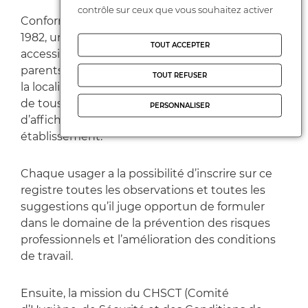
contrôle sur ceux que vous souhaitez activer
Conformément au décret 82-453 du 28 mai
1982, un registre de santé et sécurité, facilement
TOUT ACCEPTER
accessible aux usagers (dont les élèves et leurs
parents) durant les horaires de présence et dont
TOUT REFUSER
la localisation doit être portée à la connaissance
de tous par tous moyens (notamment par voie
PERSONNALISER
d’affichage), doit être ouvert dans chaque
établissement.
Chaque usager a la possibilité d’inscrire sur ce
registre toutes les observations et toutes les
suggestions qu’il juge opportun de formuler
dans le domaine de la prévention des risques
professionnels et l’amélioration des conditions
de travail.
Ensuite, la mission du CHSCT (Comité